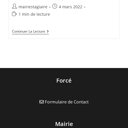
Auteur/autrice
Publication
mairiestagiaire
4 mars 2022
de
publiée :
Temps
1 min de lecture
la
de
publication :
lecture :
Club
Continuer La Lecture
Ados:
Et
Si
On
Parlait
De
L’été
?
Forcé
Formulaire de Contact
Mairie