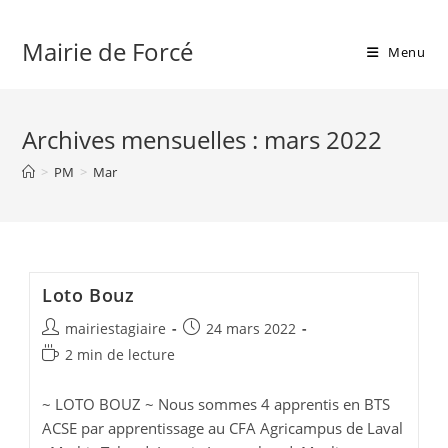
Skip
to
Mairie de Forcé
Menu
content
Archives mensuelles : mars 2022
>
PM
>
Mar
Loto Bouz
Auteur/autrice
Publication
mairiestagiaire
24 mars 2022
de
publiée :
Temps
2 min de lecture
la
de
publication :
lecture :
~ LOTO BOUZ ~ Nous sommes 4 apprentis en BTS
ACSE par apprentissage au CFA Agricampus de Laval