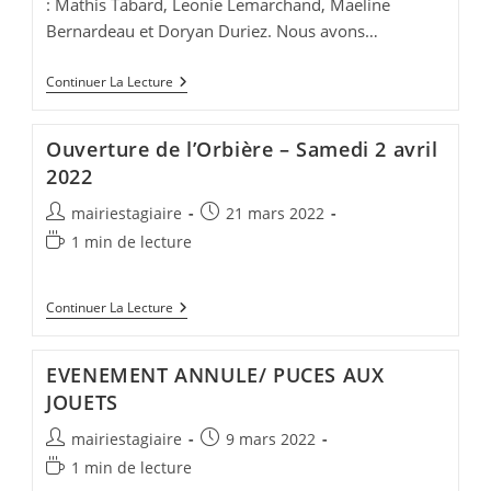
: Mathis Tabard, Leonie Lemarchand, Maeline
Bernardeau et Doryan Duriez. Nous avons…
Loto
Continuer La Lecture
Bouz
Ouverture de l’Orbière – Samedi 2 avril
2022
Auteur/autrice
Publication
mairiestagiaire
21 mars 2022
de
publiée :
Temps
1 min de lecture
la
de
publication :
lecture :
Ouverture
Continuer La Lecture
De
L’Orbière
–
EVENEMENT ANNULE/ PUCES AUX
Samedi
2
JOUETS
Avril
2022
Auteur/autrice
Publication
mairiestagiaire
9 mars 2022
de
publiée :
Temps
1 min de lecture
la
de