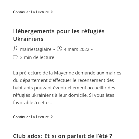
publication :
lecture :
EVENEMENT
Continuer La Lecture
ANNULE/
PUCES
AUX
Hébergements pour les réfugiés
JOUETS
Ukrainiens
Auteur/autrice
Publication
mairiestagiaire
4 mars 2022
de
publiée :
Temps
2 min de lecture
la
de
publication :
lecture :
La préfecture de la Mayenne demande aux mairies
du département d’effectuer le recensement des
habitants pouvant éventuellement accueillir des
réfugiés ukrainiens à leur domicile. Si vous êtes
favorable à cette…
Hébergements
Continuer La Lecture
Pour
Les
Réfugiés
Club ados: Et si on parlait de l’été ?
Ukrainiens