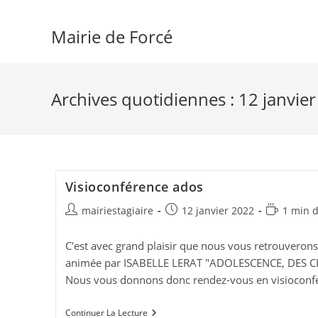
Skip
to
Mairie de Forcé
content
Archives quotidiennes : 12 janvie
Visioconférence ados
Auteur/autrice
Publication
Temps
mairiestagiaire
12 janvier 2022
1 min d
de
publiée :
de
la
lecture :
C'est avec grand plaisir que nous vous retrouverons
publication :
animée par ISABELLE LERAT "ADOLESCENCE, DE
Nous vous donnons donc rendez-vous en visioconfér
Visioconférence
Continuer La Lecture