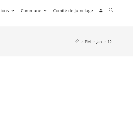
Toggle
tions
Commune
Comité de Jumelage
website
search
>
PM
>
Jan
>
12