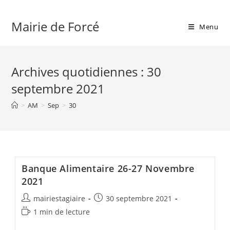
Skip
to
Mairie de Forcé
Menu
content
Archives quotidiennes : 30
septembre 2021
>
AM
>
Sep
>
30
Banque Alimentaire 26-27 Novembre
2021
Auteur/autrice
Publication
mairiestagiaire
30 septembre 2021
de
publiée :
Temps
1 min de lecture
la
de