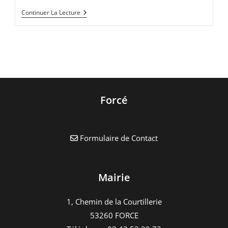
publication :
lecture :
Banque
Continuer La Lecture
Alimentaire
26-
27
Novembre
2021
Forcé
Formulaire de Contact
Mairie
1, Chemin de la Courtillerie
53260 FORCE