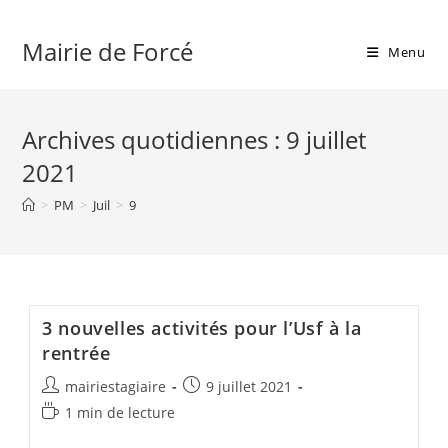
Skip
to
Mairie de Forcé
Menu
content
Archives quotidiennes : 9 juillet
2021
>
PM
>
Juil
>
9
3 nouvelles activités pour l’Usf à la
rentrée
Auteur/autrice
Publication
mairiestagiaire
9 juillet 2021
de
publiée :
Temps
1 min de lecture
la
de