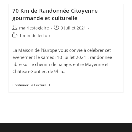
Les
30-
70 Km de Randonnée Citoyenne
31
Aout
gourmande et culturelle
Et
1er
Auteur/autrice
Publication
mairiestagiaire
9 juillet 2021
Septembre
de
publiée :
2021
Temps
1 min de lecture
Par
la
de
L’USF
publication :
lecture :
La Maison de l'Europe vous convie à célébrer cet
événement le samedi 10 juillet 2021 : randonnée
libre sur le chemin de halage, entre Mayenne et
Château-Gontier, de 9h à…
70
Continuer La Lecture
Km
De
Randonnée
Citoyenne
Gourmande
Et
Culturelle