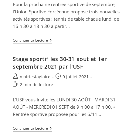
publication :
lecture :
Pour la prochaine rentrée sportive de septembre,
l’Union Sportive Forcéenne propose trois nouvelles
activités sportives ; tennis de table chaque lundi de
16 h 30 à 18 h 30 à partir…
3
Continuer La Lecture
Nouvelles
Activités
Pour
Stage sportif les 30-31 aout et 1er
L’Usf
À
septembre 2021 par l’USF
La
Rentrée
Auteur/autrice
Publication
mairiestagiaire
9 juillet 2021
de
publiée :
Temps
2 min de lecture
la
de
publication :
lecture :
L'USF vous invite les LUNDI 30 AOÛT - MARDI 31
AOÛT - MERCREDI 01 SEPT de 9 h 00 à 17 h 00. •
Rentrée sportive proposée pour les 6/11…
Stage
Continuer La Lecture
Sportif