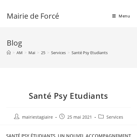
Skip
to
Mairie de Forcé
Menu
content
Blog
>
AM
>
Mai
>
25
>
Services
>
Santé Psy Etudiants
Santé Psy Etudiants
Auteur/autrice
Publication
Post
mairiestagiaire
25 mai 2021
Services
de
publiée :
category:
la
SANTÉ PSY ÉTUDIANTS, UN NOUVEL ACCOMPAGNEMENT
publication :