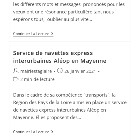
les différents mots et messages prononcés pour les
vœux ont une résonance particulière tant nous
espérons tous, oublier au plus vite…
Vœux
Continuer La Lecture
2021
Service de navettes express
interurbaines Aléop en Mayenne
Auteur/autrice
Publication
mairiestagiaire
26 janvier 2021
de
publiée :
Temps
2 min de lecture
la
de
publication :
lecture :
Dans le cadre de sa compétence "transports", la
Région des Pays de la Loire a mis en place un service
de navettes express interurbaines Aléop en
Mayenne. Elles proposent des…
Service
Continuer La Lecture
De