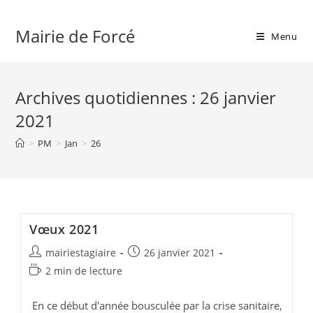
Skip
to
Mairie de Forcé
Menu
content
Archives quotidiennes : 26 janvier
2021
>
PM
>
Jan
>
26
Vœux 2021
Auteur/autrice
Publication
mairiestagiaire
26 janvier 2021
de
publiée :
Temps
2 min de lecture
la
de
publication :
lecture :
En ce début d'année bousculée par la crise sanitaire,