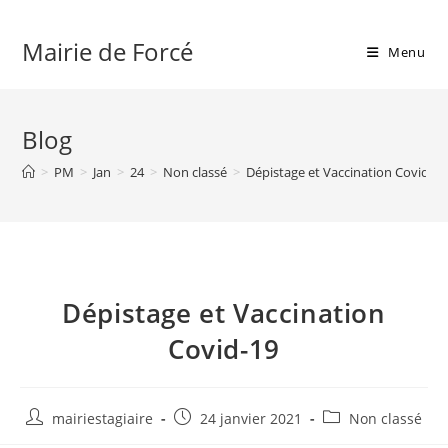
Skip
to
Mairie de Forcé
Menu
content
Blog
>
PM
>
Jan
>
24
>
Non classé
>
Dépistage et Vaccination Covid-19
Dépistage et Vaccination
Covid-19
Auteur/autrice
Publication
Post
mairiestagiaire
24 janvier 2021
Non classé
de
publiée :
category: