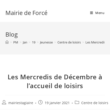
Skip
to
Mairie de Forcé
Menu
content
Blog
>
PM
>
Jan
>
19
>
Jeunesse
>
Centre de loisirs
>
Les Mercredis de 
Les Mercredis de Décembre à
l’accueil de loisirs
Auteur/autrice
Publication
Post
mairiestagiaire
19 janvier 2021
Centre de loisirs
de
publiée :
category: