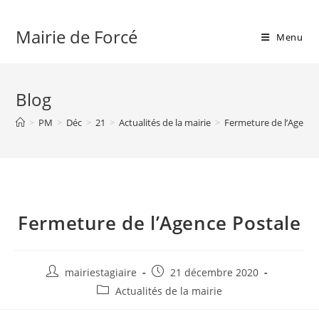
Skip
to
Mairie de Forcé
Menu
content
Blog
>
PM
>
Déc
>
21
>
Actualités de la mairie
>
Fermeture de l’Agence
Fermeture de l’Agence Postale
Auteur/autrice
Publication
mairiestagiaire
21 décembre 2020
de
publiée :
Post
Actualités de la mairie
la
category:
publication :