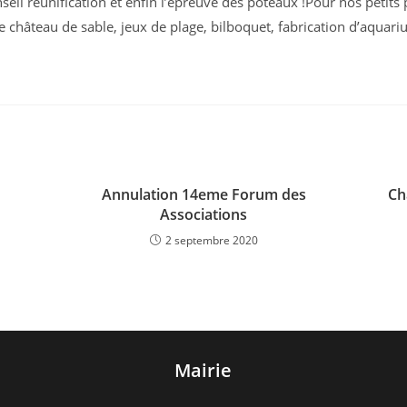
nseil réunification et enfin l’épreuve des poteaux !Pour nos petits
 château de sable, jeux de plage, bilboquet, fabrication d’aquari
Annulation 14eme Forum des
Ch
Associations
2 septembre 2020
Mairie