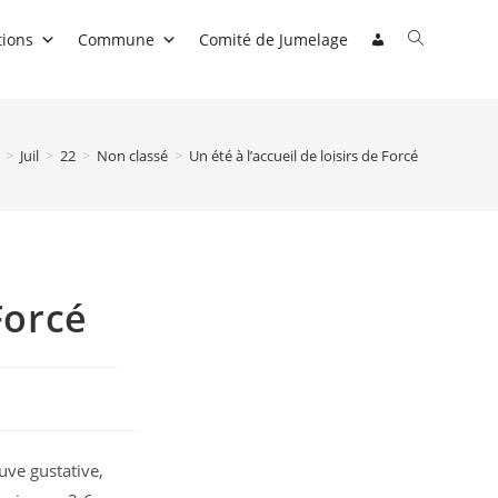
Toggle
tions
Commune
Comité de Jumelage
website
search
>
Juil
>
22
>
Non classé
>
Un été à l’accueil de loisirs de Forcé
Forcé
uve gustative,