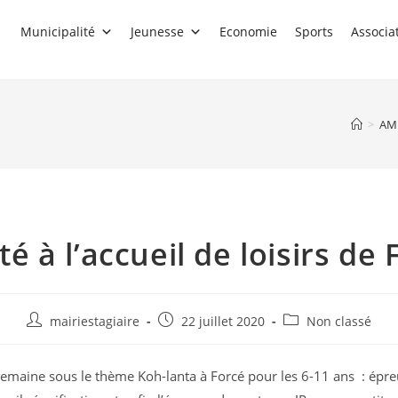
Municipalité
Jeunesse
Economie
Sports
Associa
>
AM
té à l’accueil de loisirs de 
Auteur/autrice
Publication
Post
mairiestagiaire
22 juillet 2020
Non classé
de
publiée :
category:
la
emaine sous le thème Koh-lanta à Forcé pour les 6-11 ans : épre
publication :