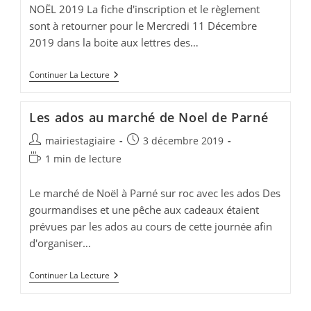
NOËL 2019 La fiche d'inscription et le règlement
sont à retourner pour le Mercredi 11 Décembre
2019 dans la boite aux lettres des…
Programme
Continuer La Lecture
Club
Ados
Noël
Les ados au marché de Noel de Parné
2019
Auteur/autrice
Publication
mairiestagiaire
3 décembre 2019
de
publiée :
Temps
1 min de lecture
la
de
publication :
lecture :
Le marché de Noël à Parné sur roc avec les ados Des
gourmandises et une pêche aux cadeaux étaient
prévues par les ados au cours de cette journée afin
d'organiser…
Les
Continuer La Lecture
Ados
Au
Marché