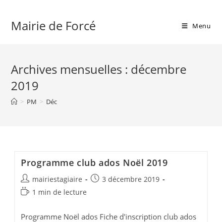
Skip
to
Mairie de Forcé
Menu
content
Archives mensuelles : décembre
2019
>
PM
>
Déc
Programme club ados Noël 2019
Auteur/autrice
Publication
mairiestagiaire
3 décembre 2019
de
publiée :
Temps
1 min de lecture
la
de
publication :
lecture :
Programme Noël ados Fiche d'inscription club ados