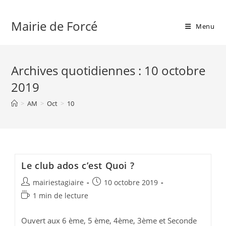
Skip
to
Mairie de Forcé
Menu
content
Archives quotidiennes : 10 octobre
2019
>
AM
>
Oct
>
10
Le club ados c’est Quoi ?
Auteur/autrice
Publication
mairiestagiaire
10 octobre 2019
de
publiée :
Temps
1 min de lecture
la
de
publication :
lecture :
Ouvert aux 6 ème, 5 ème, 4ème, 3ème et Seconde