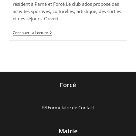
résident à Parné et Forcé Le club ados propose des
activités sportives, culturelles, artistique, des sorties
et des séjours. Ouvert…
Le
Continuer La Lecture
Club
Ados
C’est
Quoi
?
Forcé
Formulaire de Contact
Mairie