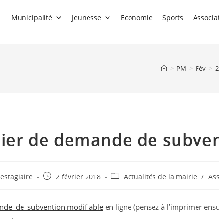
Municipalité
Jeunesse
Economie
Sports
Associa
>
PM
>
Fév
>
2
ier de demande de subve
utrice
Publication
Post
estagiaire
2 février 2018
Actualités de la mairie
/
Ass
publiée :
category:
de_de_subvention modifiable
en ligne (pensez à l’imprimer ensu
on :