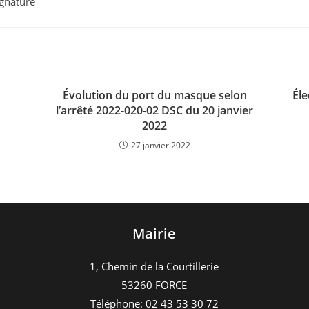
ignature
Évolution du port du masque selon
Éle
l’arrêté 2022-020-02 DSC du 20 janvier
2022
27 janvier 2022
Mairie
1, Chemin de la Courtillerie
53260 FORCE
Téléphone: 02 43 53 30 72