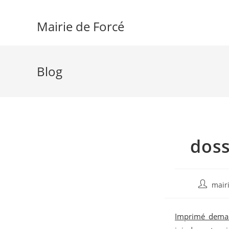
Skip
to
Mairie de Forcé
content
Blog
doss
Auteur/a
mairi
de
la
Imprimé_deman
publicati