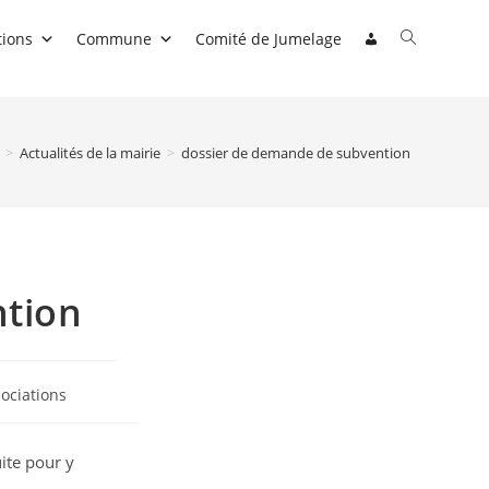
Toggle
tions
Commune
Comité de Jumelage
website
search
>
Actualités de la mairie
>
dossier de demande de subvention
ntion
ociations
ite pour y