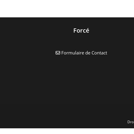
Ados
Vacances
De
La
Toussaint
Forcé
Formulaire de Contact
Dro