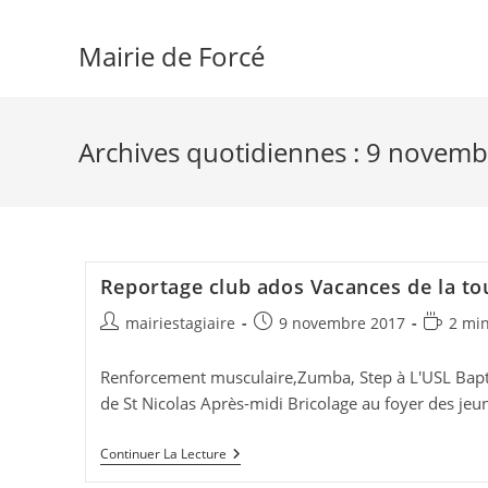
Skip
to
Mairie de Forcé
content
Archives quotidiennes : 9 novem
Reportage club ados Vacances de la to
Auteur/autrice
Publication
Temps
mairiestagiaire
9 novembre 2017
2 min
de
publiée :
de
la
lecture :
Renforcement musculaire,Zumba, Step à L'USL Bapt
publication :
de St Nicolas Après-midi Bricolage au foyer des jeu
Reportage
Continuer La Lecture
Club