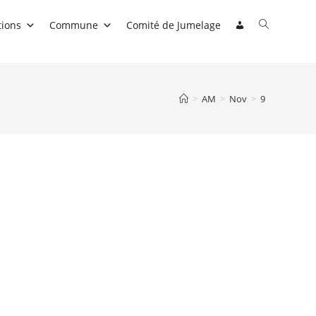
Toggle
tions
Commune
Comité de Jumelage
website
search
>
AM
>
Nov
>
9