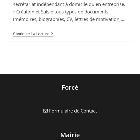
secrétariat indépendant à domicile ou en entreprise.
• Création et Saisie tous types de documents
(mémoires, biographies, CV, lettres de motivation,…
Facilitez
Continuer La Lecture
La
Vie
De
Vos
Papiers
!
Forcé
Formulaire de Contact
Mairie