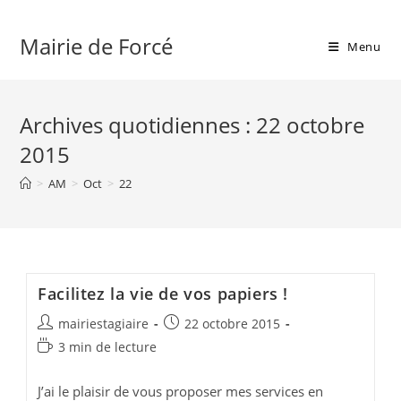
Skip
to
Mairie de Forcé
Menu
content
Archives quotidiennes : 22 octobre
2015
>
AM
>
Oct
>
22
Facilitez la vie de vos papiers !
Auteur/autrice
Publication
mairiestagiaire
22 octobre 2015
de
publiée :
Temps
3 min de lecture
la
de
publication :
lecture :
J’ai le plaisir de vous proposer mes services en