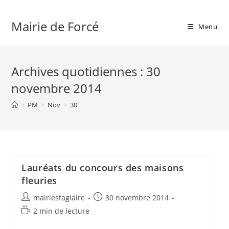
Skip
to
Mairie de Forcé
Menu
content
Archives quotidiennes : 30
novembre 2014
>
PM
>
Nov
>
30
Lauréats du concours des maisons
fleuries
Auteur/autrice
Publication
mairiestagiaire
30 novembre 2014
de
publiée :
Temps
2 min de lecture
la
de