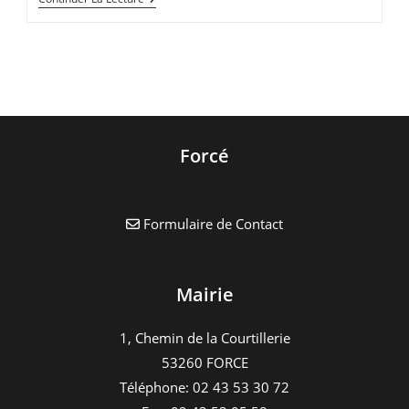
Angle.
Au
Chateau
De
La
Mazure,
L’anglais
S’apprend
Au
Naturel
Forcé
Formulaire de Contact
Mairie
1, Chemin de la Courtillerie
53260 FORCE
Téléphone: 02 43 53 30 72