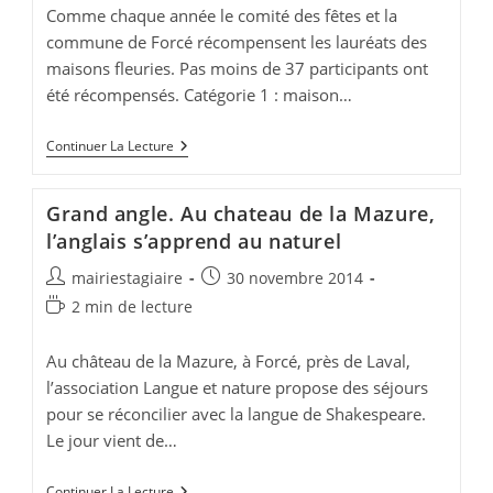
publication :
lecture :
Comme chaque année le comité des fêtes et la
commune de Forcé récompensent les lauréats des
maisons fleuries. Pas moins de 37 participants ont
été récompensés. Catégorie 1 : maison…
Lauréats
Continuer La Lecture
Du
Concours
Des
Grand angle. Au chateau de la Mazure,
Maisons
Fleuries
l’anglais s’apprend au naturel
Auteur/autrice
Publication
mairiestagiaire
30 novembre 2014
de
publiée :
Temps
2 min de lecture
la
de
publication :
lecture :
Au château de la Mazure, à Forcé, près de Laval,
l’association Langue et nature propose des séjours
pour se réconcilier avec la langue de Shakespeare.
Le jour vient de…
Grand
Continuer La Lecture