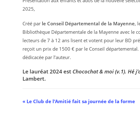
Présentation aux enfants et ados de la nouvelle sélect
2025,
Créé par
le Conseil Départemental de la Mayenne
, 
Bibliothèque Départementale de la Mayenne avec le co
lecteurs de 7 à 12 ans lisent et votent pour leur BD pr
reçoit un prix de 1500 € par le Conseil départemental.
dédicacée par l’auteur.
Le lauréat 2024 est
Chocochat & moi (v.1). Hé j
Lambert.
N
«
Le Club de l’Amitié fait sa journée de la forme
a
v
i
g