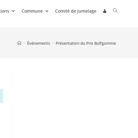
Toggle
tions
Commune
Comité de Jumelage
website
search
>
Évènements
>
Présentation du Prix Bull’gomme