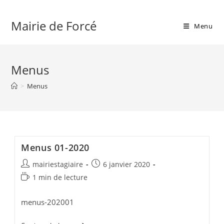
Skip
to
Mairie de Forcé
Menu
content
Menus
>
Menus
Menus 01-2020
Auteur/autrice
Publication
mairiestagiaire
6 janvier 2020
de
publiée :
Temps
1 min de lecture
la
de
publication :
lecture :
menus-202001