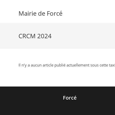
Skip
to
Mairie de Forcé
content
CRCM 2024
Il n’y a aucun article publié actuellement sous cette ta
Forcé