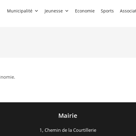
Municipalité
Jeunesse
Economie
Sports
Associa
xinomie.
Mairie
1, Chemin de la Courtillerie