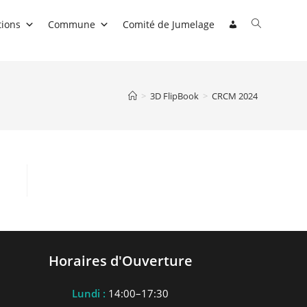
Toggle
tions
Commune
Comité de Jumelage
website
search
>
3D FlipBook
>
CRCM 2024
Horaires d'Ouverture
Lundi :
14:00–17:30