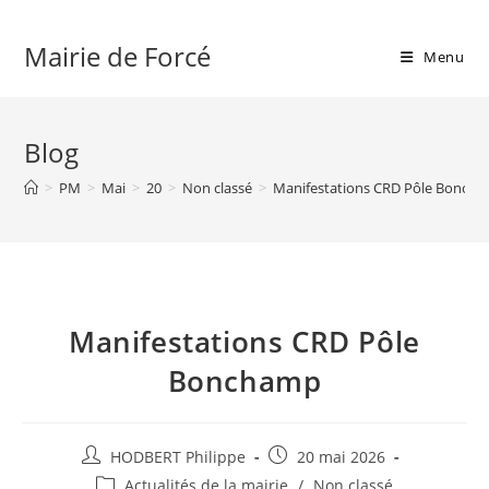
Skip
to
Mairie de Forcé
Menu
content
Blog
>
PM
>
Mai
>
20
>
Non classé
>
Manifestations CRD Pôle Bonch
Manifestations CRD Pôle
Bonchamp
Auteur/autrice
Publication
HODBERT Philippe
20 mai 2026
de
publiée :
Post
Actualités de la mairie
/
Non classé