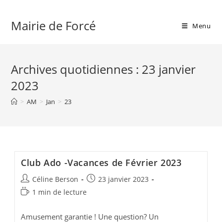
Skip
to
Mairie de Forcé
Menu
content
Archives quotidiennes : 23 janvier
2023
>
AM
>
Jan
>
23
Club Ado -Vacances de Février 2023
Auteur/autrice
Publication
Céline Berson
23 janvier 2023
de
publiée :
Temps
1 min de lecture
la
de
publication :
lecture :
Amusement garantie ! Une question? Un