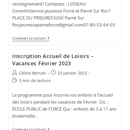
renseignement? Contactez : LOISEAU
CorentinService jeunesse Forcé et Parné Sur Roc1
PLACE DU PRIEURE53260 Parné Sur
Rocjeunesseparneforce@gmail.com
07-80-53-64-03
Club
Continuer La Lecture
Ado
-
Vacances
Inscription Accueil de Loisirs –
De
Février
Vacances Février 2023
2023
Auteur/autrice
Publication
Céline Berson
23 janvier 2023
de
publiée :
Temps
3 min de lecture
la
de
publication :
lecture :
Le programme pour inscrire vos enfants à l’accueil
des loisirs pendant les vacances de Février. Où :
ÉCOLE PUBLIC de FORCE Qui : enfants de 3 à 11 ans
(maternelle…
Inscription
Continuer La Lecture