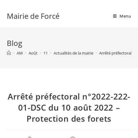
Skip
to
Mairie de Forcé
Menu
content
Blog
>
AM
>
Août
>
11
>
Actualités de la mairie
>
Arrêté préfectoral n
Arrêté préfectoral n°2022-222-
01-DSC du 10 août 2022 –
Protection des forets