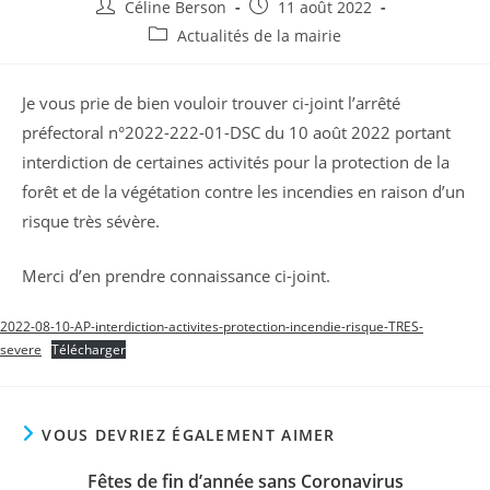
Auteur/autrice
Publication
Céline Berson
11 août 2022
de
publiée :
Post
Actualités de la mairie
la
category:
publication :
Je vous prie de bien vouloir trouver ci-joint l’arrêté
préfectoral n°2022-222-01-DSC du 10 août 2022 portant
interdiction de certaines activités pour la protection de la
forêt et de la végétation contre les incendies en raison d’un
risque très sévère.
Merci d’en prendre connaissance ci-joint.
2022-08-10-AP-interdiction-activites-protection-incendie-risque-TRES-
severe
Télécharger
VOUS DEVRIEZ ÉGALEMENT AIMER
Fêtes de fin d’année sans Coronavirus