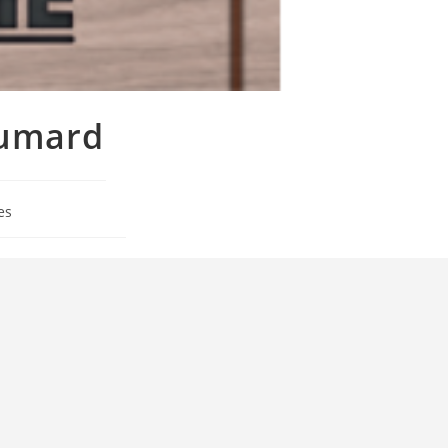
aumard
es