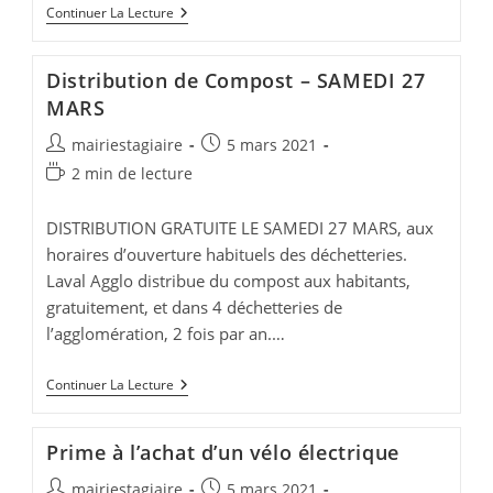
Déchetteries
Continuer La Lecture
De
Laval
Agglo
Distribution de Compost – SAMEDI 27
Fermées
Le
MARS
JEUDI
11
Auteur/autrice
Publication
mairiestagiaire
5 mars 2021
MARS
de
publiée :
(matin)
Temps
2 min de lecture
la
de
publication :
lecture :
DISTRIBUTION GRATUITE LE SAMEDI 27 MARS, aux
horaires d’ouverture habituels des déchetteries.
Laval Agglo distribue du compost aux habitants,
gratuitement, et dans 4 déchetteries de
l’agglomération, 2 fois par an.…
Distribution
Continuer La Lecture
De
Compost
–
Prime à l’achat d’un vélo électrique
SAMEDI
27
Auteur/autrice
Publication
mairiestagiaire
5 mars 2021
MARS