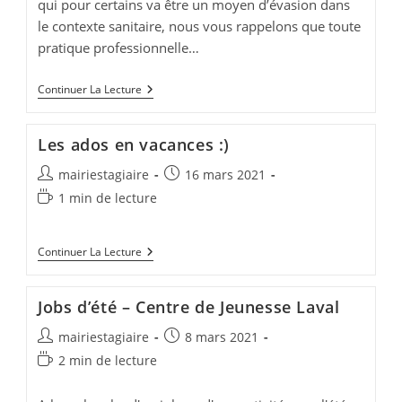
qui pour certains va être un moyen d’évasion dans
le contexte sanitaire, nous vous rappelons que toute
pratique professionnelle…
Avis
Continuer La Lecture
Aux
Pêcheurs
:
Les ados en vacances :)
Attention
Aux
Auteur/autrice
Publication
mairiestagiaire
16 mars 2021
Lignes
Électriques
de
publiée :
Temps
1 min de lecture
!
la
de
publication :
lecture :
Les
Continuer La Lecture
Ados
En
Vacances
Jobs d’été – Centre de Jeunesse Laval
:)
Auteur/autrice
Publication
mairiestagiaire
8 mars 2021
de
publiée :
Temps
2 min de lecture
la
de
publication :
lecture :