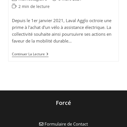
de
publiée :
Temps
2 min de lecture
la
de
publication :
lecture :
Depuis le 1er janvier 2021, Laval Agglo octroie une
prime à l'achat d'un vélo à assistance électrique. La
collectivité souhaite ainsi poursuivre ses actions en
faveur de la mobilité durable…
Prime
Continuer La Lecture
À
L’achat
D’un
Vélo
Électrique
Forcé
Formulaire de Contact