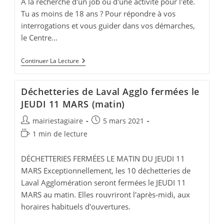
A la recherche d'un job ou d'une activité pour l'été.
Tu as moins de 18 ans ? Pour répondre à vos
interrogations et vous guider dans vos démarches,
le Centre…
Jobs
Continuer La Lecture
D’été
–
Centre
Déchetteries de Laval Agglo fermées le
De
Jeunesse
JEUDI 11 MARS (matin)
Laval
Auteur/autrice
Publication
mairiestagiaire
5 mars 2021
de
publiée :
Temps
1 min de lecture
la
de
publication :
lecture :
DÉCHETTERIES FERMÉES LE MATIN DU JEUDI 11
MARS Exceptionnellement, les 10 déchetteries de
Laval Agglomération seront fermées le JEUDI 11
MARS au matin. Elles rouvriront l'après-midi, aux
horaires habituels d'ouvertures.