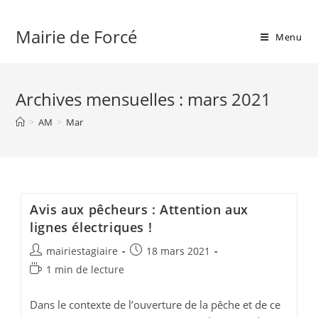
Skip
to
Mairie de Forcé
Menu
content
Archives mensuelles : mars 2021
>
AM
>
Mar
Avis aux pêcheurs : Attention aux
lignes électriques !
Auteur/autrice
Publication
mairiestagiaire
18 mars 2021
de
publiée :
Temps
1 min de lecture
la
de
publication :
lecture :
Dans le contexte de l’ouverture de la pêche et de ce