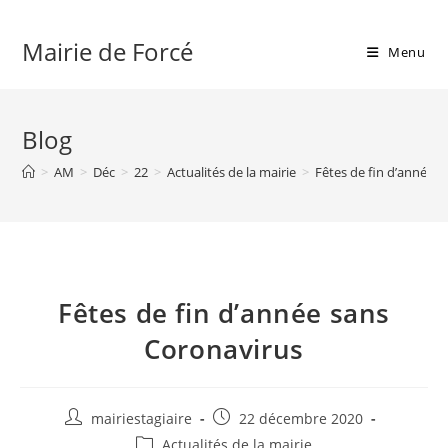
Skip
to
Mairie de Forcé
Menu
content
Blog
>
AM
>
Déc
>
22
>
Actualités de la mairie
>
Fêtes de fin d’année 
Fêtes de fin d’année sans
Coronavirus
Auteur/autrice
Publication
mairiestagiaire
22 décembre 2020
de
publiée :
Post
Actualités de la mairie