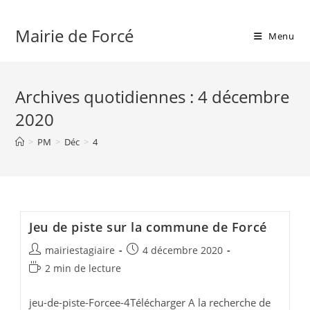
Skip
to
Mairie de Forcé
Menu
content
Archives quotidiennes : 4 décembre
2020
>
PM
>
Déc
>
4
Jeu de piste sur la commune de Forcé
Auteur/autrice
Publication
mairiestagiaire
4 décembre 2020
de
publiée :
Temps
2 min de lecture
la
de
publication :
lecture :
jeu-de-piste-Forcee-4Télécharger A la recherche de