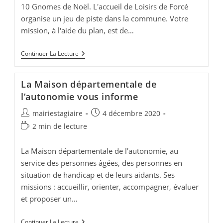
10 Gnomes de Noël. L'accueil de Loisirs de Forcé
organise un jeu de piste dans la commune. Votre
mission, à l'aide du plan, est de…
Jeu
Continuer La Lecture
De
Piste
Sur
La Maison départementale de
La
Commune
l’autonomie vous informe
De
Forcé
Auteur/autrice
Publication
mairiestagiaire
4 décembre 2020
de
publiée :
Temps
2 min de lecture
la
de
publication :
lecture :
La Maison départementale de l’autonomie, au
service des personnes âgées, des personnes en
situation de handicap et de leurs aidants. Ses
missions : accueillir, orienter, accompagner, évaluer
et proposer un…
La
Continuer La Lecture