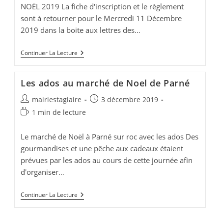
NOËL 2019 La fiche d'inscription et le règlement
sont à retourner pour le Mercredi 11 Décembre
2019 dans la boite aux lettres des…
Programme
Continuer La Lecture
Club
Ados
Noël
Les ados au marché de Noel de Parné
2019
Auteur/autrice
Publication
mairiestagiaire
3 décembre 2019
de
publiée :
Temps
1 min de lecture
la
de
publication :
lecture :
Le marché de Noël à Parné sur roc avec les ados Des
gourmandises et une pêche aux cadeaux étaient
prévues par les ados au cours de cette journée afin
d'organiser…
Les
Continuer La Lecture
Ados
Au
Marché