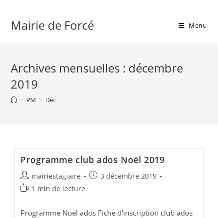
Skip
to
Mairie de Forcé
Menu
content
Archives mensuelles : décembre
2019
>
PM
>
Déc
Programme club ados Noël 2019
Auteur/autrice
Publication
mairiestagiaire
3 décembre 2019
de
publiée :
Temps
1 min de lecture
la
de
publication :
lecture :
Programme Noël ados Fiche d'inscription club ados