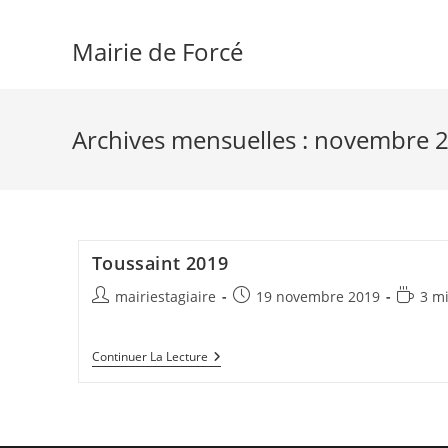
Skip
to
Mairie de Forcé
content
Archives mensuelles : novembre 
Toussaint 2019
Auteur/autrice
Publication
Temps
mairiestagiaire
19 novembre 2019
3 mi
de
publiée :
de
la
lecture 
Toussaint
Continuer La Lecture
publication :
2019