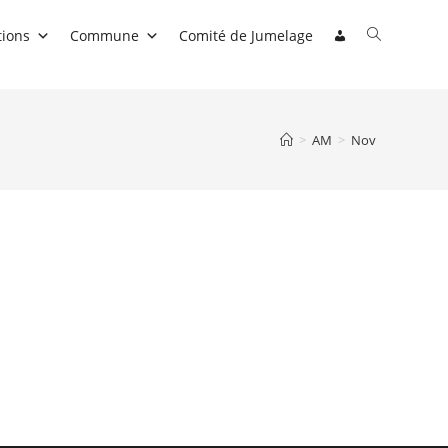
Toggle
tions
Commune
Comité de Jumelage
website
search
>
AM
>
Nov