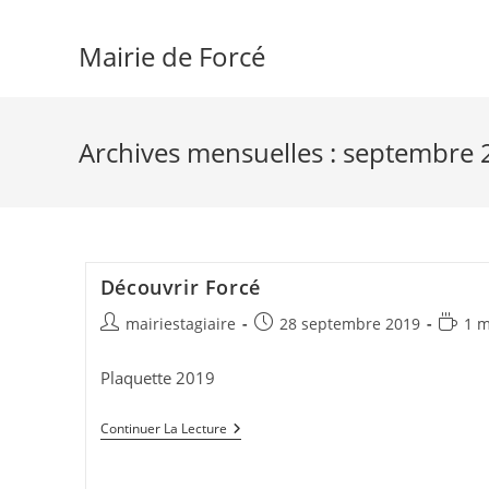
Skip
to
Mairie de Forcé
content
Archives mensuelles : septembre
Découvrir Forcé
Auteur/autrice
Publication
Temps
mairiestagiaire
28 septembre 2019
1 m
de
publiée :
de
la
lecture
Plaquette 2019
publication :
Découvrir
Continuer La Lecture
Forcé