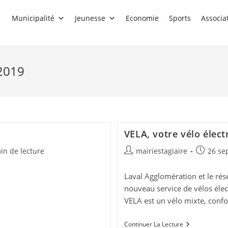
Municipalité
Jeunesse
Economie
Sports
Associa
 2019
VELA, votre vélo élect
Auteur/autrice
Publicati
in de lecture
mairiestagiaire
26 se
de
publiée :
 :
la
Laval Agglomération et le ré
publication :
nouveau service de vélos élec
VELA est un vélo mixte, conf
VELA,
Continuer La Lecture