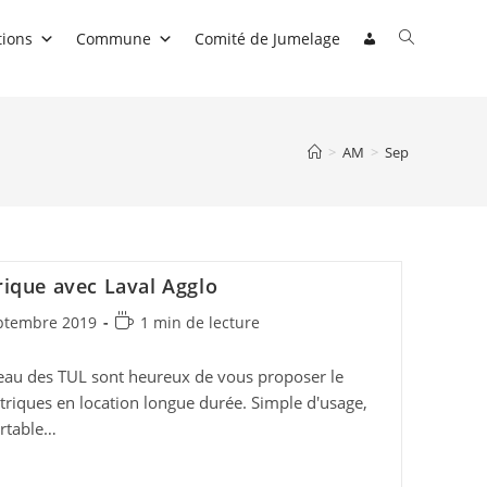
Toggle
tions
Commune
Comité de Jumelage
website
search
>
AM
>
Sep
rique avec Laval Agglo
on
Temps
ptembre 2019
1 min de lecture
de
lecture :
seau des TUL sont heureux de vous proposer le
triques en location longue durée. Simple d'usage,
ortable…