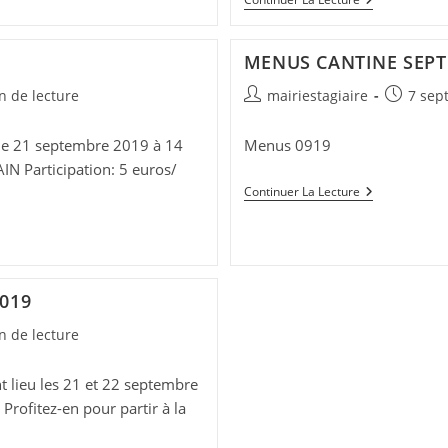
–
Section
Gym
MENUS CANTINE SEPT
Auteur/autrice
Publicati
n de lecture
mairiestagiaire
7 sep
de
publiée :
la
le 21 septembre 2019 à 14
Menus 0919
publication :
AIN Participation: 5 euros/
MENUS
Continuer La Lecture
CANTINE
SEPTEMBRE
2019
2019
n de lecture
 lieu les 21 et 22 septembre
Profitez-en pour partir à la