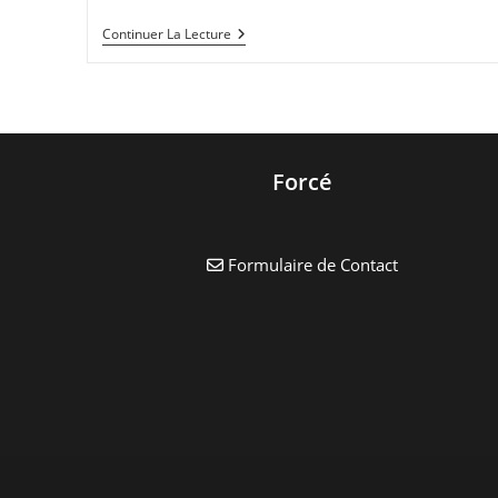
Journées
Continuer La Lecture
Européennes
Du
Patrimoine
2019
Forcé
Formulaire de Contact