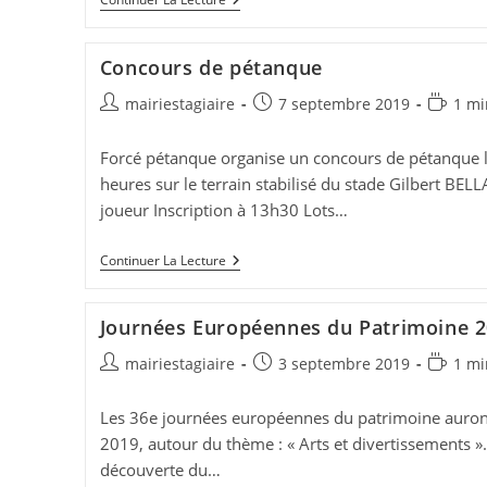
THEATRE
Concours de pétanque
Auteur/autrice
Publication
Temps
mairiestagiaire
7 septembre 2019
1 mi
de
publiée :
de
la
lecture :
Forcé pétanque organise un concours de pétanque 
publication :
heures sur le terrain stabilisé du stade Gilbert BELL
joueur Inscription à 13h30 Lots…
Concours
Continuer La Lecture
De
Pétanque
Journées Européennes du Patrimoine 
Auteur/autrice
Publication
Temps
mairiestagiaire
3 septembre 2019
1 mi
de
publiée :
de
la
lecture :
Les 36e journées européennes du patrimoine auront
publication :
2019, autour du thème : « Arts et divertissements ». 
découverte du…