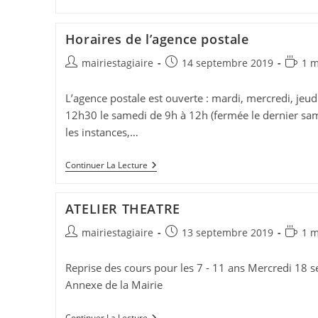
Horaires de l’agence postale
Auteur/autrice
Publication
Temps
mairiestagiaire
14 septembre 2019
1 m
de
publiée :
de
la
lecture
L’agence postale est ouverte : mardi, mercredi, jeu
publication :
12h30 le samedi de 9h à 12h (fermée le dernier sa
les instances,…
Horaires
Continuer La Lecture
De
L’agence
Postale
ATELIER THEATRE
Auteur/autrice
Publication
Temps
mairiestagiaire
13 septembre 2019
1 m
de
publiée :
de
la
lecture
Reprise des cours pour les 7 - 11 ans Mercredi 18 
publication :
Annexe de la Mairie
ATELIER
Continuer La Lecture