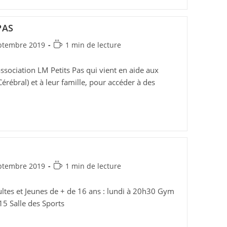
PAS
on
Temps
ptembre 2019
1 min de lecture
de
lecture :
ssociation LM Petits Pas qui vient en aide aux
rébral) et à leur famille, pour accéder à des
on
Temps
ptembre 2019
1 min de lecture
de
lecture :
es et Jeunes de + de 16 ans : lundi à 20h30 Gym
15 Salle des Sports