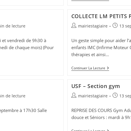
Votre
Vélo
Électrique
COLLECTE LM PETITS 
Avec
Laval
Auteur/autrice
Publicati
in de lecture
mairiestagiaire
13 se
Agglo
de
publiée :
 :
la
di et vendredi de 9h30 à
Un geste simple pour aider l’a
publication :
medi de chaque mois) (Pour
enfants IMC (Infirme Moteur Cé
thérapies et ainsi…
COLLECTE
Continuer La Lecture
LM
PETITS
PAS
USF – Section gym
Auteur/autrice
Publicati
in de lecture
mairiestagiaire
13 se
de
publiée :
 :
la
septembre à 17h30 Salle
REPRISE DES COURS Gym Adult
publication :
douce et Séniors : mardi à 9h
USF
Continuer La Lecture