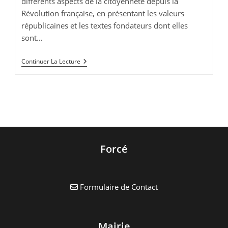
différents aspects de la citoyenneté depuis la
Révolution française, en présentant les valeurs
républicaines et les textes fondateurs dont elles
sont…
Exposition
Continuer La Lecture
:
La
Citoyenneté
Forcé
Formulaire de Contact
Mairie