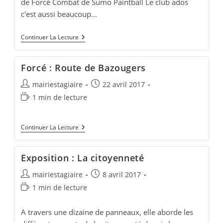
de Forcé Combat de Sumo Paintball Le club ados
c'est aussi beaucoup…
Club
Continuer La Lecture
Ados
Avril
2017
Forcé : Route de Bazougers
Auteur/autrice
Publication
mairiestagiaire
22 avril 2017
de
publiée :
Temps
1 min de lecture
la
de
publication :
lecture :
Forcé
Continuer La Lecture
:
Route
De
Exposition : La citoyenneté
Bazougers
Auteur/autrice
Publication
mairiestagiaire
8 avril 2017
de
publiée :
Temps
1 min de lecture
la
de
publication :
lecture :
A travers une dizaine de panneaux, elle aborde les