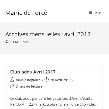
Skip
to
Mairie de Forcé
Menu
content
Archives mensuelles : avril 2017
>
PM
>
Avr
Club ados Avril 2017
Auteur/autrice
Publication
mairiestagiaire
28 avril 2017
de
publiée :
Temps
3 min de lecture
la
de
publication :
lecture :
Le club ados pendant les vacances d'Avril c'était :
Rando VTT 22 kms Accrobranche à Forcé Clip vidéo