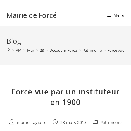
Skip
to
Mairie de Forcé
Menu
content
Blog
>
AM
>
Mar
>
28
>
Découvrir Forcé
>
Patrimoine
>
Forcé vue par
Forcé vue par un instituteur
en 1900
Auteur/autrice
Publication
Post
mairiestagiaire
28 mars 2015
Patrimoine
de
publiée :
category: