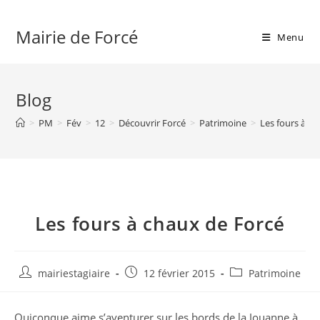
Skip
to
Mairie de Forcé
Menu
content
Blog
>
PM
>
Fév
>
12
>
Découvrir Forcé
>
Patrimoine
>
Les fours à c
Les fours à chaux de Forcé
Auteur/autrice
Publication
Post
mairiestagiaire
12 février 2015
Patrimoine
de
publiée :
category:
la
Quiconque aime s’aventurer sur les bords de la Jouanne à
publication :