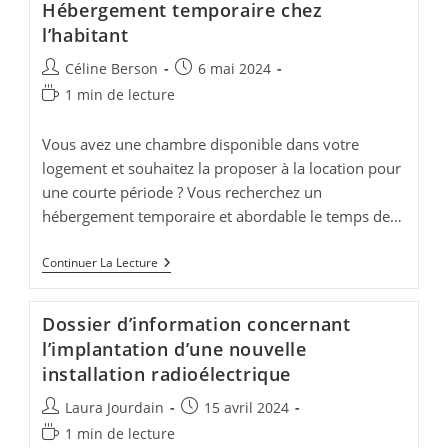
Hébergement temporaire chez
l’habitant
Auteur/autrice
Publication
Céline Berson
6 mai 2024
de
publiée :
Temps
1 min de lecture
la
de
publication :
lecture :
Vous avez une chambre disponible dans votre
logement et souhaitez la proposer à la location pour
une courte période ? Vous recherchez un
hébergement temporaire et abordable le temps de…
Hébergement
Continuer La Lecture
Temporaire
Chez
L’habitant
Dossier d’information concernant
l’implantation d’une nouvelle
installation radioélectrique
Auteur/autrice
Publication
Laura Jourdain
15 avril 2024
de
publiée :
Temps
1 min de lecture