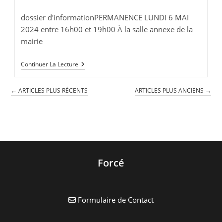
la
de
publication :
lecture :
dossier d'informationPERMANENCE LUNDI 6 MAI
2024 entre 16h00 et 19h00 À la salle annexe de la
mairie
Dossier
Continuer La Lecture
D’information
Concernant
L’implantation
←
ARTICLES PLUS RÉCENTS
ARTICLES PLUS ANCIENS
→
D’une
Nouvelle
Installation
Radioélectrique
Forcé
Formulaire de Contact