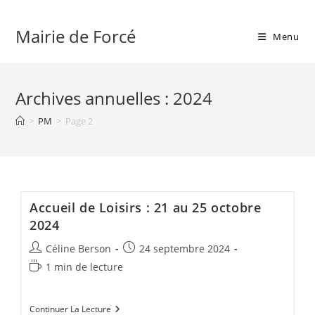
Skip
to
Mairie de Forcé
Menu
content
Archives annuelles : 2024
>
PM
>
Page 2
Accueil de Loisirs : 21 au 25 octobre
2024
Auteur/autrice
Publication
Céline Berson
24 septembre 2024
de
publiée :
Temps
1 min de lecture
la
de
publication :
lecture :
Accueil
Continuer La Lecture