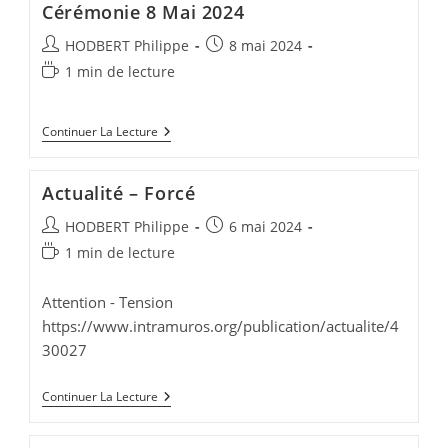
Cérémonie 8 Mai 2024
2024
Auteur/autrice
Publication
HODBERT Philippe
8 mai 2024
de
publiée :
Temps
1 min de lecture
la
de
publication :
lecture :
Cérémonie
Continuer La Lecture
8
Mai
2024
Actualité – Forcé
Auteur/autrice
Publication
HODBERT Philippe
6 mai 2024
de
publiée :
Temps
1 min de lecture
la
de
publication :
lecture :
Attention - Tension
https://www.intramuros.org/publication/actualite/4
30027
Actualité
Continuer La Lecture
–
Forcé