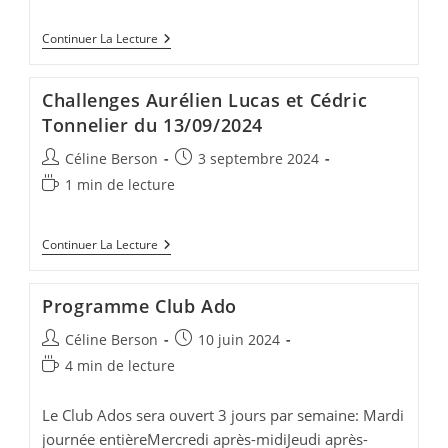
publication :
lecture :
Forum
Continuer La Lecture
Des
Associations
Challenges Aurélien Lucas et Cédric
Tonnelier du 13/09/2024
Auteur/autrice
Publication
Céline Berson
3 septembre 2024
de
publiée :
Temps
1 min de lecture
la
de
publication :
lecture :
Challenges
Continuer La Lecture
Aurélien
Lucas
Et
Programme Club Ado
Cédric
Tonnelier
Auteur/autrice
Publication
Céline Berson
10 juin 2024
Du
13/09/2024
de
publiée :
Temps
4 min de lecture
la
de
publication :
lecture :
Le Club Ados sera ouvert 3 jours par semaine: Mardi
journée entièreMercredi après-midiJeudi après-