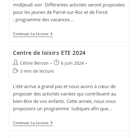
midiJeudi soir Différentes activités seront proposées
pour les jeunes de Parné-sur-Roc et de Forcé
: programme des vacances…
Programme
Continuer La Lecture
Club
Ado
Centre de loisirs ETE 2024
Auteur/autrice
Publication
Céline Berson
6 juin 2024
de
publiée :
Temps
3 min de lecture
la
de
publication :
lecture :
L'été arrive à grand pas et nous avons à cœur de
proposer des activités variées qui contribuent au
bien-être de vos enfants. Cette année, nous vous
proposons un programme ludiques afin que…
Centre
Continuer La Lecture
De
Loisirs
ETE