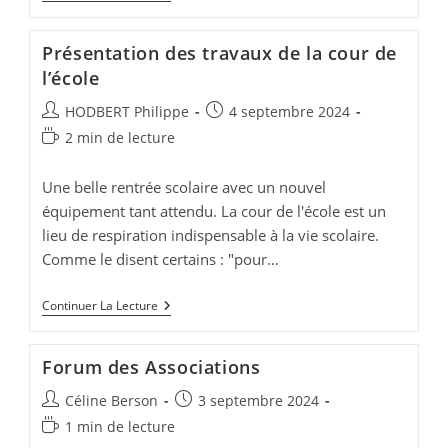
De
Loisirs
:
Présentation des travaux de la cour de
21
Au
l’école
25
Octobre
Auteur/autrice
Publication
HODBERT Philippe
4 septembre 2024
2024
de
publiée :
Temps
2 min de lecture
la
de
publication :
lecture :
Une belle rentrée scolaire avec un nouvel
équipement tant attendu. La cour de l'école est un
lieu de respiration indispensable à la vie scolaire.
Comme le disent certains : "pour…
Présentation
Continuer La Lecture
Des
Travaux
De
Forum des Associations
La
Cour
Auteur/autrice
Publication
Céline Berson
3 septembre 2024
De
L’école
de
publiée :
Temps
1 min de lecture
la
de