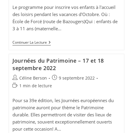
publication :
lecture :
Le programme pour inscrire vos enfants à l'accueil
des loisirs pendant les vacances d'Octobre. Où :
École de Forcé (route de Bazougers)Qui : enfants de
3 à 11 ans (maternelle…
Accueil
Continuer La Lecture
De
Loisirs
–
Journées du Patrimoine – 17 et 18
Vacances
Octobre
septembre 2022
2022
Auteur/autrice
Publication
Céline Berson
9 septembre 2022
de
publiée :
Temps
1 min de lecture
la
de
publication :
lecture :
Pour sa 39e édition, les Journées européennes du
patrimoine auront pour thème le Patrimoine
durable. Elles permettront de visiter des lieux de
patrimoine, souvent exceptionnellement ouverts
pour cette occasion! A…