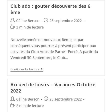
Vacances
Club ado : gouter découverte des 6
De
La
ème
Toussaint
Auteur/autrice
Publication
Céline Berson
23 septembre 2022
de
publiée :
Temps
3 min de lecture
la
de
publication :
lecture :
Nouvelle année dit nouveaux 6ème, et par
conséquent vous pourrez à présent participer aux
activités du Club Ados de Parné - Forcé. A partir du
Vendredi 30 Septembre, le Club…
Club
Continuer La Lecture
Ado
:
Gouter
Accueil de loisirs – Vacances Octobre
Découverte
Des
2022
6
Ème
Auteur/autrice
Publication
Céline Berson
23 septembre 2022
de
publiée :
Temps
2 min de lecture
la
de