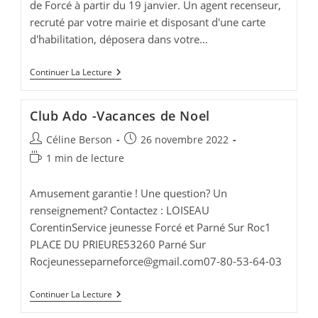
de Forcé à partir du 19 janvier. Un agent recenseur,
recruté par votre mairie et disposant d'une carte
d'habilitation, déposera dans votre…
Recensement
Continuer La Lecture
De
La
Population
Club Ado -Vacances de Noel
2023
Auteur/autrice
Publication
Céline Berson
26 novembre 2022
de
publiée :
Temps
1 min de lecture
la
de
publication :
lecture :
Amusement garantie ! Une question? Un
renseignement? Contactez : LOISEAU
CorentinService jeunesse Forcé et Parné Sur Roc1
PLACE DU PRIEURE53260 Parné Sur
Rocjeunesseparneforce@gmail.com
07-80-53-64-03
Club
Continuer La Lecture
Ado
-