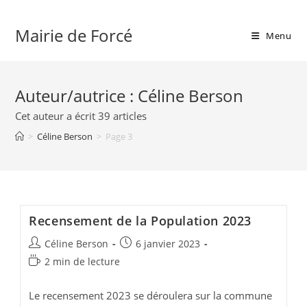
Skip
to
Mairie de Forcé
Menu
content
Auteur/autrice :
Céline Berson
Cet auteur a écrit 39 articles
>
Céline Berson
>
Page 3
Recensement de la Population 2023
Auteur/autrice
Publication
Céline Berson
6 janvier 2023
de
publiée :
Temps
2 min de lecture
la
de
publication :
lecture :
Le recensement 2023 se déroulera sur la commune