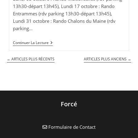
13h30-départ 13h45), Lundi 17 octobre : Rando
Entrammes (rdv parking 13h30-départ 13h45),
Lundi 31 octobre : Rando Chalons du Maine (rdv
parking…
Les
Continuer La Lecture
Randonnées
Du
Club
←
ARTICLES PLUS RÉCENTS
ARTICLES PLUS ANCIENS
→
De
L’Amitié
Forcé
Formulaire de Contact