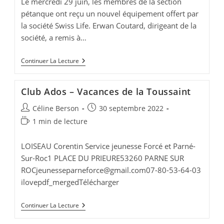
Le mercredi 29 juin, les membres de la section
pétanque ont reçu un nouvel équipement offert par
la société Swiss Life. Erwan Coutard, dirigeant de la
société, a remis à…
Rétrospective
Continuer La Lecture
Pétanque
Club Ados – Vacances de la Toussaint
Auteur/autrice
Publication
Céline Berson
30 septembre 2022
de
publiée :
Temps
1 min de lecture
la
de
publication :
lecture :
LOISEAU Corentin Service jeunesse Forcé et Parné-
Sur-Roc1 PLACE DU PRIEURE53260 PARNE SUR
ROCjeunesseparneforce@gmail.com
07-80-53-64-03
ilovepdf_mergedTélécharger
Club
Continuer La Lecture
Ados
–