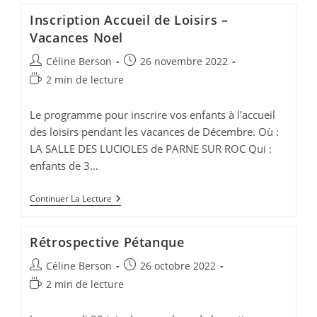
Vacances
Inscription Accueil de Loisirs –
De
Noel
Vacances Noel
Auteur/autrice
Publication
Céline Berson
26 novembre 2022
de
publiée :
Temps
2 min de lecture
la
de
publication :
lecture :
Le programme pour inscrire vos enfants à l'accueil
des loisirs pendant les vacances de Décembre. Où :
LA SALLE DES LUCIOLES de PARNE SUR ROC Qui :
enfants de 3…
Inscription
Continuer La Lecture
Accueil
De
Loisirs
Rétrospective Pétanque
–
Vacances
Auteur/autrice
Publication
Céline Berson
26 octobre 2022
Noel
de
publiée :
Temps
2 min de lecture
la
de
publication :
lecture :