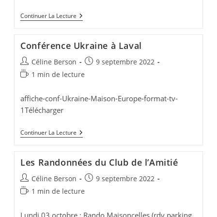
Journées
Continuer La Lecture
Du
Patrimoine
–
Conférence Ukraine à Laval
17
Et
Auteur/autrice
Publication
Céline Berson
9 septembre 2022
18
Septembre
de
publiée :
Temps
1 min de lecture
2022
la
de
publication :
lecture :
affiche-conf-Ukraine-Maison-Europe-format-tv-
1Télécharger
Conférence
Continuer La Lecture
Ukraine
À
Laval
Les Randonnées du Club de l’Amitié
Auteur/autrice
Publication
Céline Berson
9 septembre 2022
de
publiée :
Temps
1 min de lecture
la
de
publication :
lecture :
Lundi 03 octobre : Rando Maisoncelles (rdv parking