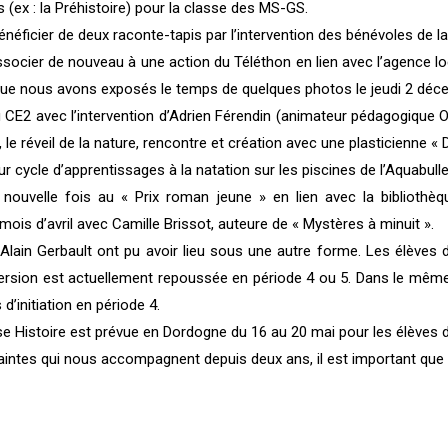
 (ex : la Préhistoire) pour la classe des MS-GS.
éficier de deux raconte-tapis par l’intervention des bénévoles de la
socier de nouveau à une action du Téléthon en lien avec l’agence l
que nous avons exposés le temps de quelques photos le jeudi 2 déc
u CE2 avec l’intervention d’Adrien Férendin (animateur pédagogique
e réveil de la nature, rencontre et création avec une plasticienne « 
 cycle d’apprentissages à la natation sur les piscines de l’Aquabulle
ouvelle fois au « Prix roman jeune » en lien avec la bibliothèqu
ois d’avril avec Camille Brissot, auteure de « Mystères à minuit ».
e Alain Gerbault ont pu avoir lieu sous une autre forme. Les élève
mersion est actuellement repoussée en période 4 ou 5. Dans le même
d’initiation en période 4.
sse Histoire est prévue en Dordogne du 16 au 20 mai pour les élèves
ntes qui nous accompagnent depuis deux ans, il est important que l