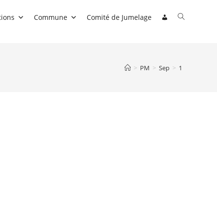
Toggle
tions
Commune
Comité de Jumelage
website
search
>
PM
>
Sep
>
1