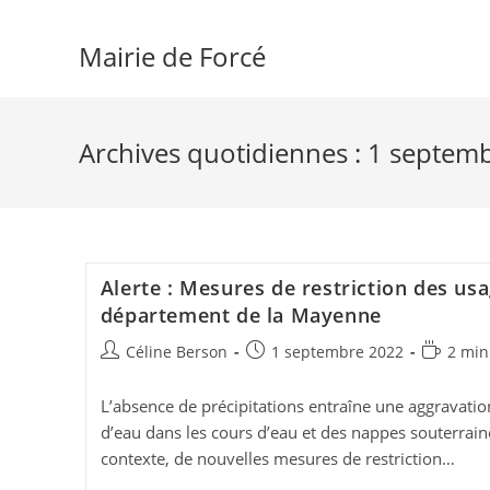
Skip
to
Mairie de Forcé
content
Archives quotidiennes : 1 septem
Alerte : Mesures de restriction des usa
département de la Mayenne
Auteur/autrice
Publication
Temps
Céline Berson
1 septembre 2022
2 min
de
publiée :
de
la
lecture :
L’absence de précipitations entraîne une aggravatio
publication :
d’eau dans les cours d’eau et des nappes souterrai
contexte, de nouvelles mesures de restriction…