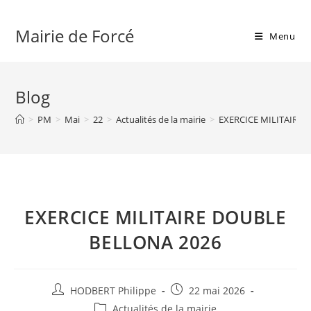
Skip
to
Mairie de Forcé
Menu
content
Blog
>
PM
>
Mai
>
22
>
Actualités de la mairie
>
EXERCICE MILITAIRE 
EXERCICE MILITAIRE DOUBLE
BELLONA 2026
Auteur/autrice
Publication
HODBERT Philippe
22 mai 2026
de
publiée :
Post
Actualités de la mairie