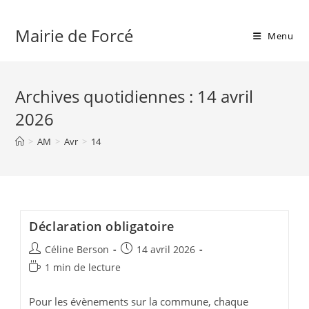
Skip
to
Mairie de Forcé
Menu
content
Archives quotidiennes : 14 avril
2026
>
AM
>
Avr
>
14
Déclaration obligatoire
Auteur/autrice
Publication
Céline Berson
14 avril 2026
de
publiée :
Temps
1 min de lecture
la
de
publication :
lecture :
Pour les évènements sur la commune, chaque